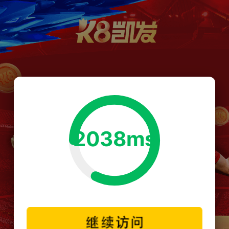
2038ms