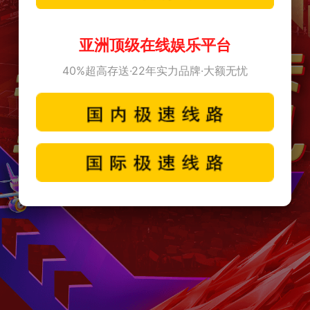
亚洲顶级在线娱乐平台
40%超高存送·22年实力品牌·大额无忧